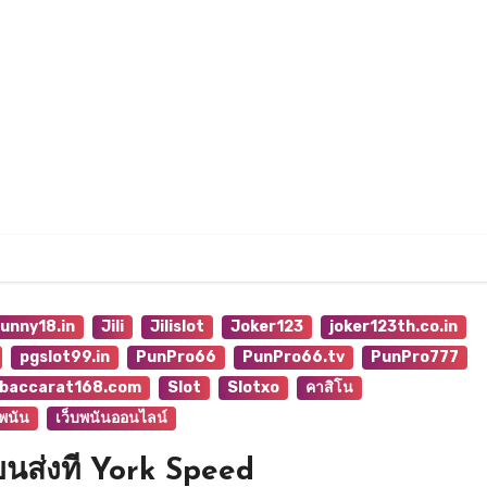
unny18.in
Jili
Jilislot
Joker123
joker123th.co.in
pgslot99.in
PunPro66
PunPro66.tv
PunPro777
ybaccarat168.com
Slot
Slotxo
คาสิโน
บพนัน
เว็บพนันออนไลน์
ส่งที่ York Speed