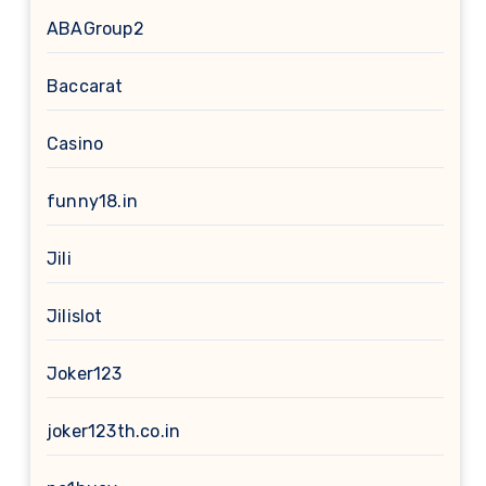
ABAGroup2
Baccarat
Casino
funny18.in
Jili
Jilislot
Joker123
joker123th.co.in