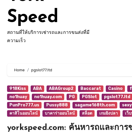
Speed
สถานที่ให้บริการเช่ารถและการขนส่งที่มี
ความเร็ว
Home
pgslot77.ltd
918Kiss
ABA
ABAGroup2
Baccarat
Casino
f
no1huay
no1huay.com
PG
PGSlot
pgslot77.ltd
PunPro777.us
Pussy888
sagame168th.com
sex
คาสิโนออนไลน์
บาคาร่าออนไลน์
สล็อต
เกมยิงปลา
เว็
yorkspeed.com: ค้นหารถและการขน