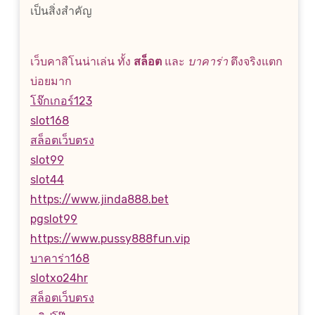
เป็นสิ่งสำคัญ
เว็บคาสิโนน่าเล่น ทั้ง
สล็อต
และ
บาคาร่า
ตึงจริงแตก
บ่อยมาก
โจ๊กเกอร์123
slot168
สล็อตเว็บตรง
slot99
slot44
https://www.jinda888.bet
pgslot99
https://www.pussy888fun.vip
บาคาร่า168
slotxo24hr
สล็อตเว็บตรง