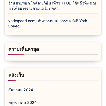
ร้านขายพอต ใกล้ฉัน วิธีหาที่รวม POD ใช้แล้วทิ้ง คุณ
หาได้อย่างง่ายดายแค่ไม่กี่คลิก^^
yorkspeed.com: ค้นหารถและการขนส่งที่ York
Speed
ความเห็นล่าสุด
คลังเก็บ
กันยายน 2024
พฤษภาคม 2024