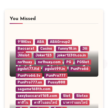
You Missed
918Kiss
ABA
ABAGroup2
Baccarat
Casino
funny18.in
Jili
พอต
Jilislot
Joker123
joker123th.co.in
no1huay
no1huay.com
PG
PGSlot
ร้านขายพอต ใกล้ฉัน วิธีหาที่รวม POD
ใช้แล้วทิ้ง คุณหาได้อย่างง่ายดายแค่ไม่กี่
pgslot77.ltd
pgslot99.in
PunPro66
คลิก^^
PunPro66.tv
PunPro777
PunPro777.us
Pussy888
sagame168th.com
sexybaccarat168.com
Slot
Slotxo
คาสิโน
คาสิโนออนไลน์
บาคาร่าออนไลน์