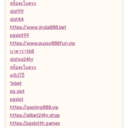
สล็อตเว็บตรง
slot99
slot44
https://www.jinda888.bet
pgslot99
https://www.pussy888fun.vip
บาคาร่า168
slotxo24hr
สล็อตเว็บตรง
คลิปโป๊
1xbet
pg slot
pgslot
https://gaojing888.vip
https://allbet24hr.shop
https://pgslotth.games