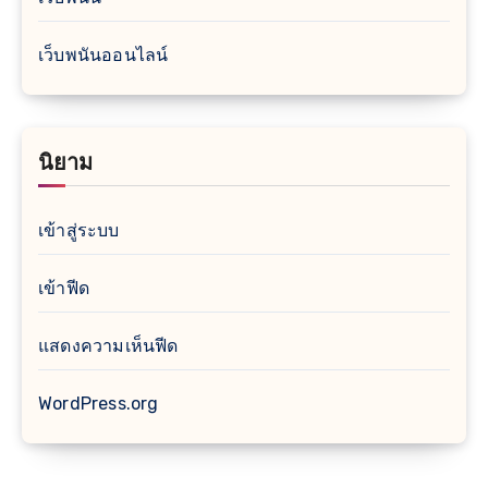
เว็บพนันออนไลน์
นิยาม
เข้าสู่ระบบ
เข้าฟีด
แสดงความเห็นฟีด
WordPress.org