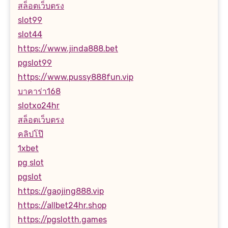
สล็อตเว็บตรง
slot99
slot44
https://www.jinda888.bet
pgslot99
https://www.pussy888fun.vip
บาคาร่า168
slotxo24hr
สล็อตเว็บตรง
คลิปโป๊
1xbet
pg slot
pgslot
https://gaojing888.vip
https://allbet24hr.shop
https://pgslotth.games