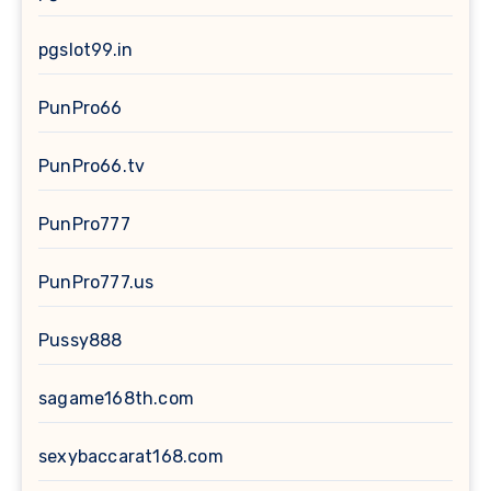
pgslot99.in
PunPro66
PunPro66.tv
PunPro777
PunPro777.us
Pussy888
sagame168th.com
sexybaccarat168.com