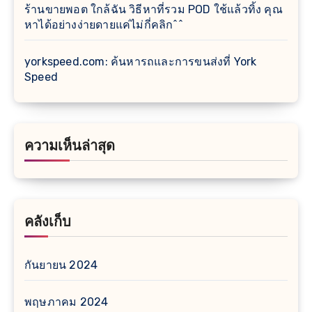
ร้านขายพอต ใกล้ฉัน วิธีหาที่รวม POD ใช้แล้วทิ้ง คุณ
หาได้อย่างง่ายดายแค่ไม่กี่คลิก^^
yorkspeed.com: ค้นหารถและการขนส่งที่ York
Speed
ความเห็นล่าสุด
คลังเก็บ
กันยายน 2024
พฤษภาคม 2024