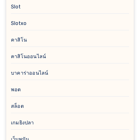
Slot
Slotxo
คาสิโน
คาสิโนออนไลน์
บาคาร่าออนไลน์
พอต
สล็อต
เกมยิงปลา
เว็บพนัน