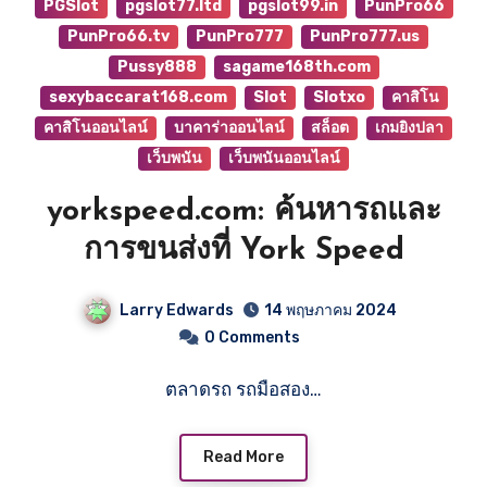
PGSlot
pgslot77.ltd
pgslot99.in
PunPro66
PunPro66.tv
PunPro777
PunPro777.us
Pussy888
sagame168th.com
sexybaccarat168.com
Slot
Slotxo
คาสิโน
คาสิโนออนไลน์
บาคาร่าออนไลน์
สล็อต
เกมยิงปลา
เว็บพนัน
เว็บพนันออนไลน์
yorkspeed.com: ค้นหารถและ
การขนส่งที่ York Speed
Larry Edwards
14 พฤษภาคม 2024
0 Comments
ตลาดรถ รถมือสอง…
Read More