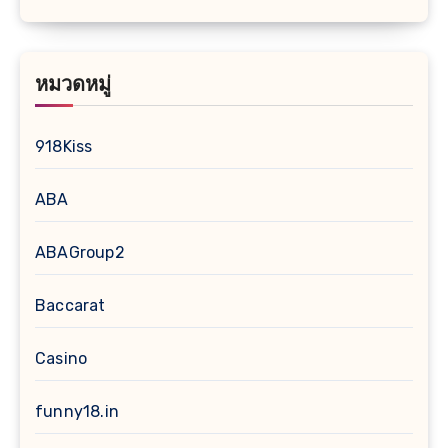
หมวดหมู่
918Kiss
ABA
ABAGroup2
Baccarat
Casino
funny18.in