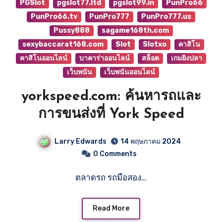
PGSlot
pgslot77.ltd
pgslot99.in
PunPro66
PunPro66.tv
PunPro777
PunPro777.us
Pussy888
sagame168th.com
sexybaccarat168.com
Slot
Slotxo
คาสิโน
คาสิโนออนไลน์
บาคาร่าออนไลน์
สล็อต
เกมยิงปลา
เว็บพนัน
เว็บพนันออนไลน์
yorkspeed.com: ค้นหารถและ
การขนส่งที่ York Speed
Larry Edwards
14 พฤษภาคม 2024
0 Comments
ตลาดรถ รถมือสอง…
Read More