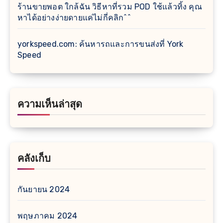
ร้านขายพอต ใกล้ฉัน วิธีหาที่รวม POD ใช้แล้วทิ้ง คุณ
หาได้อย่างง่ายดายแค่ไม่กี่คลิก^^
yorkspeed.com: ค้นหารถและการขนส่งที่ York
Speed
ความเห็นล่าสุด
คลังเก็บ
กันยายน 2024
พฤษภาคม 2024