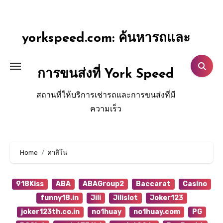
Skip
to
content
yorkspeed.com: ค้นหารถและ
การขนส่งที่ York Speed
สถานที่ให้บริการเช่ารถและการขนส่งที่มี
ความเร็ว
Home
คาสิโน
918Kiss
ABA
ABAGroup2
Baccarat
Casino
funny18.in
Jili
Jilislot
Joker123
joker123th.co.in
no1huay
no1huay.com
PG