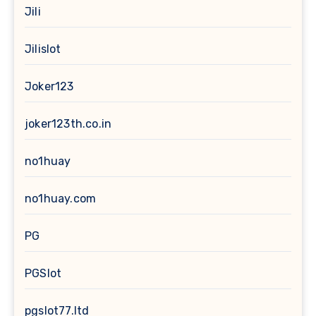
Jili
Jilislot
Joker123
joker123th.co.in
no1huay
no1huay.com
PG
PGSlot
pgslot77.ltd